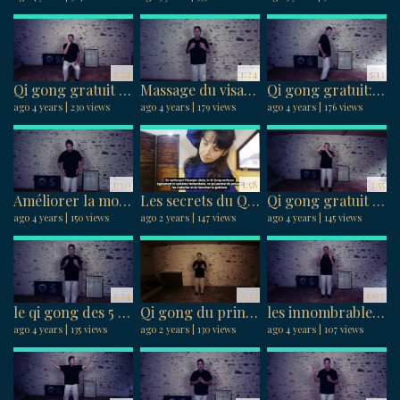
5:24
1:24
5:13
Qi gong gratuit : la bonne position assise pour le qi gong et la méditation
Massage du visage : Découvrez les bienfaits anti-âge du massage facial taoïste complet .
Qi gong gratuit: Postures statiques debout de qigong "éviter ces erreurs "
ago 4 years
230 views
ago 4 years
179 views
ago 4 years
176 views
1:30
1:58
3:55
Améliorer la mobilité des articulations avec le Qi Gong : Découvrez un cours en ligne accessible.
Les secrets du Qi Gong pour renforcer votre énergie vitale
Qi gong gratuit : Un exercice pour délier les épaules, les coudes, et les poignets
ago 4 years
150 views
ago 2 years
147 views
ago 4 years
145 views
1:24
3:32
1:07
le qi gong des 5 mouvements d’énergie pour une meilleure santé physique et mentale.
Qi gong du printemps : présentation du programme d’harmonisation avec la saison printanière.
les innombrables bienfaits des 2 postures statiques de Qi Gong en ligne
ago 4 years
135 views
ago 2 years
130 views
ago 4 years
107 views