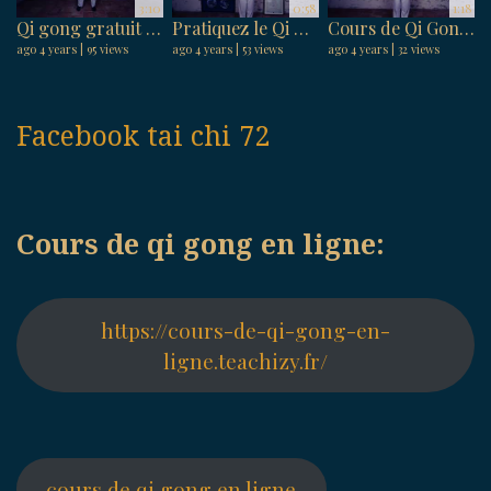
3:10
0:58
1:18
Qi gong gratuit : Relâcher ces tensions musculaires
Pratiquez le Qi Gong en ligne et libérez vos tensions musculaires.
Cours de Qi Gong en ligne : Cultivez le calme et la sérénité chez vous
ago 4 years
95 views
ago 4 years
53 views
ago 4 years
32 views
Facebook tai chi 72
Cours de qi gong en ligne:
https://cours-de-qi-gong-en-
ligne.teachizy.fr/
cours de qi gong en ligne