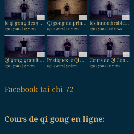
1:24
3:32
1:07
le qi gong des 5 mouvements d’énergie pour une meilleure santé physique et mentale.
Qi gong du printemps : présentation du programme d’harmonisation avec la saison printanière.
les innombrables bienfaits des 2 postures statiques de Qi Gong en ligne
ago 4 years
135 views
ago 2 years
130 views
ago 4 years
106 views
3:10
0:58
1:18
Qi gong gratuit : Relâcher ces tensions musculaires
Pratiquez le Qi Gong en ligne et libérez vos tensions musculaires.
Cours de Qi Gong en ligne : Cultivez le calme et la sérénité chez vous
ago 4 years
95 views
ago 4 years
53 views
ago 4 years
32 views
Facebook tai chi 72
Cours de qi gong en ligne: