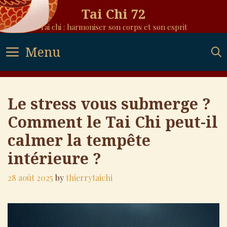
Skip
Tai Chi 72
to
Tai chi : harmoniser son corps et son esprit
content
Menu
Le stress vous submerge ?
Comment le Tai Chi peut-il
calmer la tempête
intérieure ?
28 août 2025
by
thierrytaichi