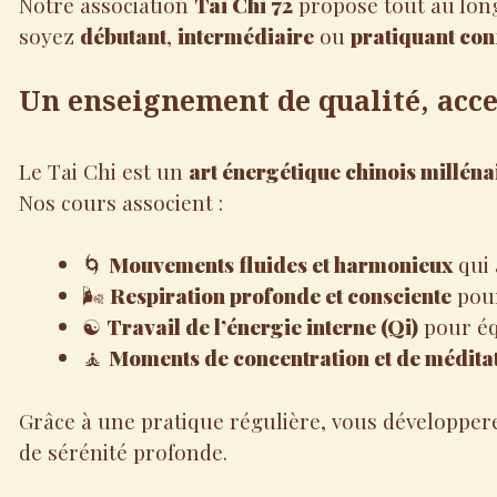
Notre association
Tai Chi 72
propose tout au lon
soyez
débutant
,
intermédiaire
ou
pratiquant con
Un enseignement de qualité, acce
Le Tai Chi est un
art énergétique chinois milléna
Nos cours associent :
🌀
Mouvements fluides et harmonieux
qui 
🌬️
Respiration profonde et consciente
pour
☯️
Travail de l’énergie interne (Qi)
pour équ
🧘
Moments de concentration et de médit
Grâce à une pratique régulière, vous développe
de sérénité profonde.