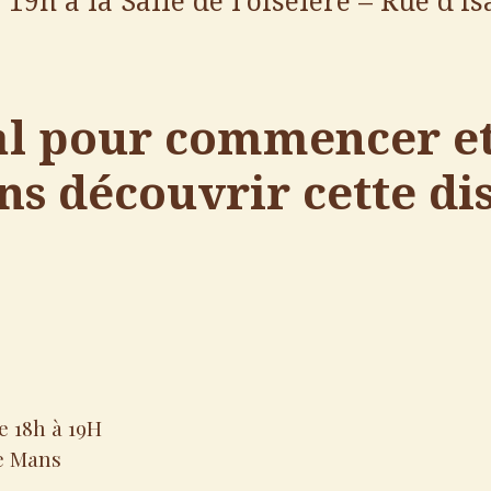
19h à la Salle de l’oiselère – Rue d’i
al pour commencer et 
s découvrir cette di
e 18h à 19H
Le Mans