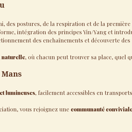
au
i, des postures, de la respiration et de la première
orme, intégration des principes Yin/Yang et introdu
rfectionnement des enchaînements et découverte des 
 naturelle
, où chacun peut trouver sa place, quel q
u Mans
 et lumineuses
, facilement accessibles en transports
ciation, vous rejoignez une
communauté conviviale 