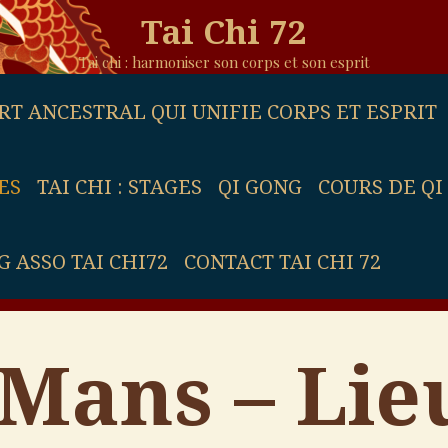
Tai Chi 72
Tai chi : harmoniser son corps et son esprit
ART ANCESTRAL QUI UNIFIE CORPS ET ESPRIT
ES
TAI CHI : STAGES
QI GONG
COURS DE QI
G ASSO TAI CHI72
CONTACT TAI CHI 72
 Mans – Lie