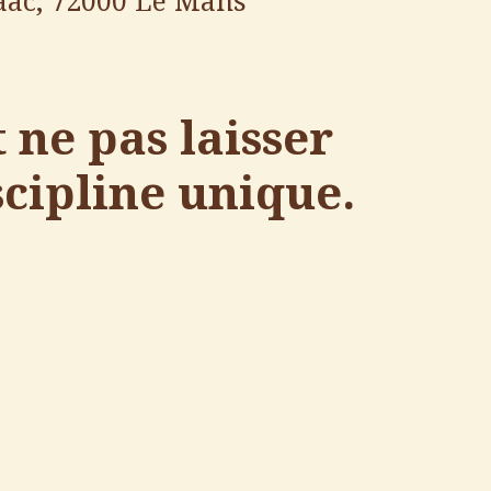
saac, 72000 Le Mans
ne pas laisser
scipline unique.