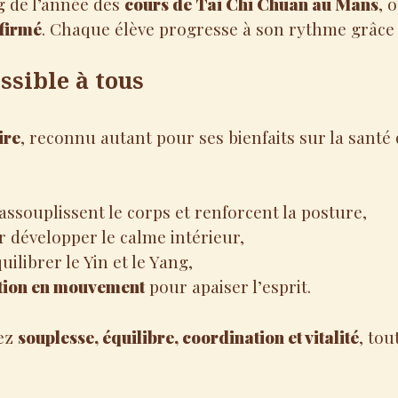
g de l’année des
cours de Tai Chi Chuan au Mans
, 
firmé
. Chaque élève progresse à son rythme grâce 
ssible à tous
ire
, reconnu autant pour ses bienfaits sur la santé
assouplissent le corps et renforcent la posture,
 développer le calme intérieur,
ilibrer le Yin et le Yang,
ation en mouvement
pour apaiser l’esprit.
rez
souplesse, équilibre, coordination et vitalité
, tou