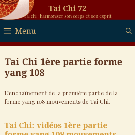
Skip
Tai Chi 72
to
Tai chi : harmoniser son corps et son esprit
content
Menu
Tai Chi 1ère partie forme
yang 108
L’enchaînement de la première partie de la
forme yang 108 mouvements de Tai Chi.
Tai Chi: vidéos 1ère partie
forme yang 108 mouvements