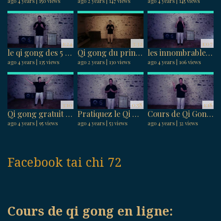
ago 4 years
150 views
ago 2 years
147 views
ago 4 years
145 views
1:24
3:32
1:07
le qi gong des 5 mouvements d’énergie pour une meilleure santé physique et mentale.
Qi gong du printemps : présentation du programme d’harmonisation avec la saison printanière.
les innombrables bienfaits des 2 postures statiques de Qi Gong en ligne
ago 4 years
135 views
ago 2 years
130 views
ago 4 years
106 views
3:10
0:58
1:18
Qi gong gratuit : Relâcher ces tensions musculaires
Pratiquez le Qi Gong en ligne et libérez vos tensions musculaires.
Cours de Qi Gong en ligne : Cultivez le calme et la sérénité chez vous
ago 4 years
95 views
ago 4 years
53 views
ago 4 years
32 views
Facebook tai chi 72
Cours de qi gong en ligne: